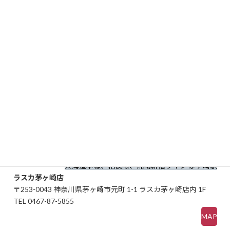
〒244-0003 神奈川県横浜市戸塚区戸塚町 10 まるい食遊館内
1F
TEL 045-864-5593
MAP
横須賀線、湘南新宿ライン 東戸塚駅
西武東戸塚S.C.店
〒244-8530 神奈川県横浜市戸塚区品濃町537-1 西武東戸塚SC
1F
TEL 045-825-8110
MAP
東海道本線、相模線、湘南新宿ライン 茅ケ崎駅
ラスカ茅ヶ崎店
〒253-0043 神奈川県茅ヶ崎市元町 1-1 ラスカ茅ヶ崎店内 1F
TEL 0467-87-5855
MAP